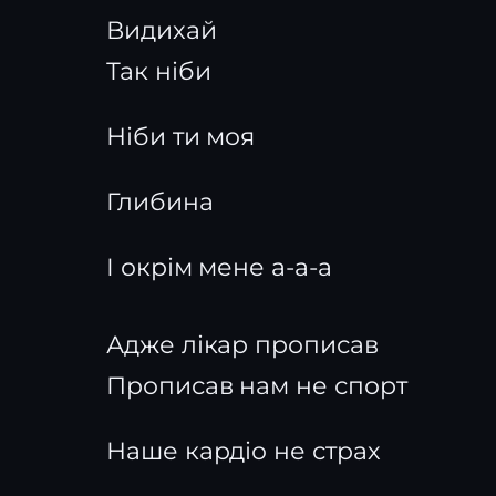
Видихай
Так ніби
Ніби ти моя
Глибина
І окрім мене а-а-а
Адже лікар прописав
Прописав нам не спорт
Наше кардіо не страх