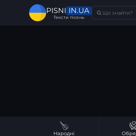
IN.UA
PISNI
Тексти пісень
Народні
Обря