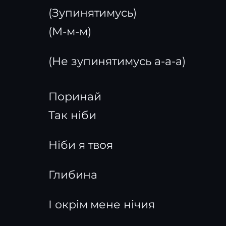
(Зупинятимусь)
(М-м-м)
(Не зупинятимусь а-а-а)
Поринай
Так ніби
Ніби я твоя
Глибина
І окрім мене нічия