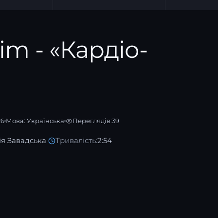
im - «Кардіо-
26
Мова:
Українська
Переглядів:
39
ія Завадська
·
Тривалість:
2:54