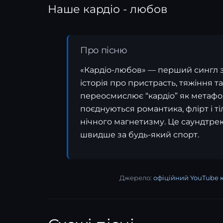
Наше кардіо - любов
Про пісню
«Кардіо-любов» — перший сингл зі
історія про пристрасть, тяжіння та
переосмислює “кардіо” як метафор
поєднуються романтика, флірт і т
нічного магнетизму. Це саундтрек
швидше за будь-який спорт.
Джерело:
офіційний YouTube 