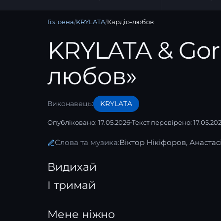
Головна
/
KRYLATA
/
Кардіо-любов
KRYLATA & Gor
любов»
Виконавець:
KRYLATA
Опубліковано: 17.05.2026
Текст перевірено: 17.05.20
Слова та музика:
Віктор Нікіфоров, Анастас
Видихай
І тримай
Мене ніжно