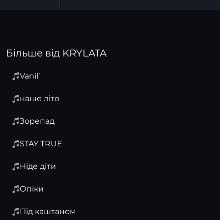
Більше від KRYLATA
Vanil’
наше літо
Зорепад
STAY TRUE
Ніде діти
Опіки
Під каштаном