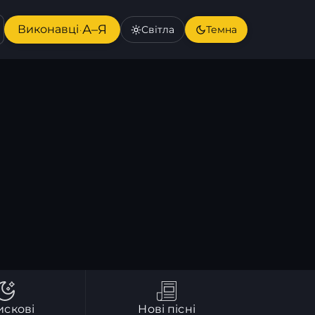
А–Я
Виконавці
Світла
Темна
·
искові
Нові пісні