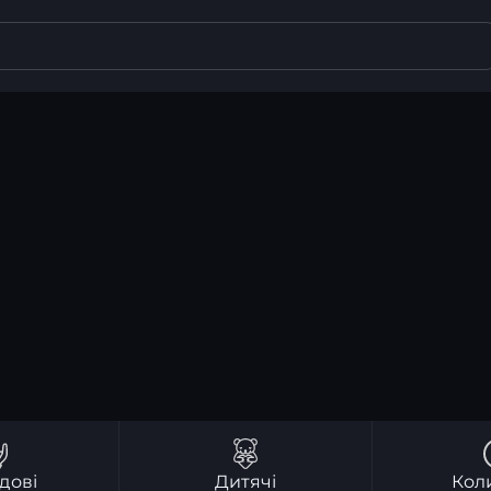
дові
Дитячі
Кол