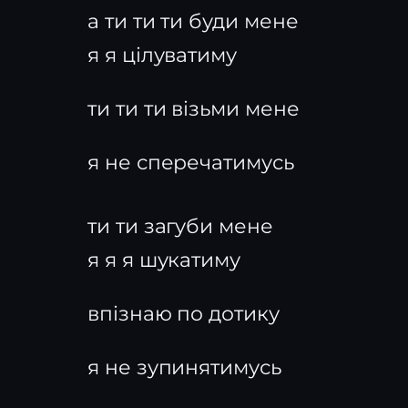
а ти ти ти буди мене
я я цілуватиму
ти ти ти візьми мене
я не сперечатимусь
ти ти загуби мене
я я я шукатиму
впізнаю по дотику
я не зупинятимусь