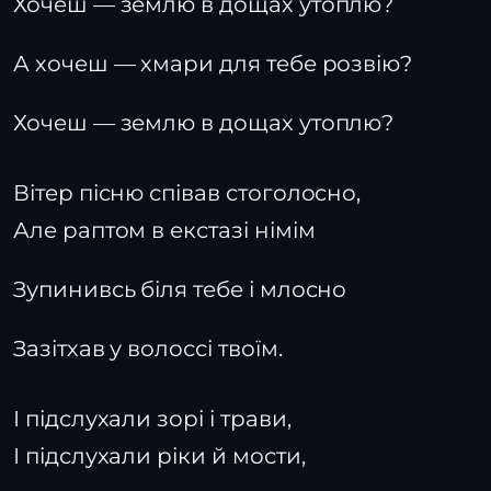
Хочеш — землю в дощах утоплю?
А хочеш — хмари для тебе розвію?
Хочеш — землю в дощах утоплю?
Вітер пісню співав стоголосно,
Але раптом в екстазі німім
Зупинивсь біля тебе і млосно
Зазітхав у волоссі твоїм.
І підслухали зорі і трави,
І підслухали ріки й мости,