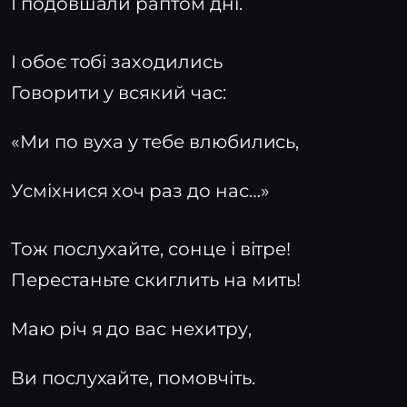
І подовшали раптом дні.
І обоє тобі заходились
Говорити у всякий час:
«Ми по вуха у тебе влюбились,
Усміхнися хоч раз до нас…»
Тож послухайте, сонце і вітре!
Перестаньте скиглить на мить!
Маю річ я до вас нехитру,
Ви послухайте, помовчіть.