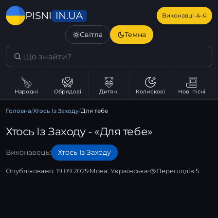
IN.UA
PISNI
·
Виконавці
А–Я
Світла
Темна
Народні
Обрядові
Дитячі
Колискові
Нові пісні
Головна
/
Хтось Із Заходу
/
Для тебе
Хтось Із Заходу - «Для тебе»
Виконавець:
Хтось Із Заходу
Опубліковано: 19.09.2025
Мова:
Українська
Переглядів:
5