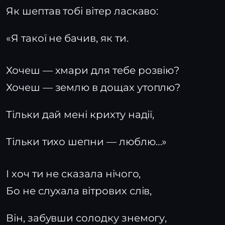
Як шептав тобі вітер ласкаво:
«Я такої не бачив, як ти.
Хочеш — хмари для тебе розвію?
Хочеш — землю в дощах утоплю?
Тільки дай мені крихту надії,
Тільки тихо шепни — люблю…»
І хоч ти не сказала нічого,
Бо не слухала вітрових слів,
Він, забувши солодку знемогу,