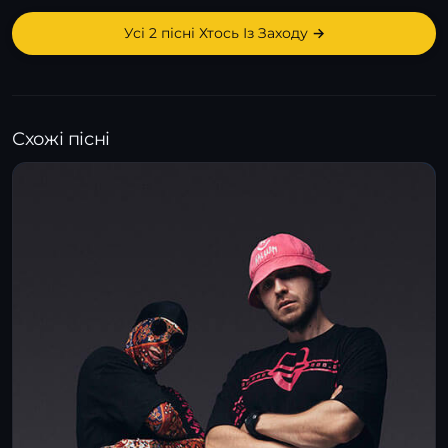
Усі 2 пісні Хтось Із Заходу →
Схожі пісні