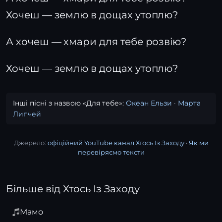
Хочеш — землю в дощах утоплю?
А хочеш — хмари для тебе розвію?
Хочеш — землю в дощах утоплю?
Інші пісні з назвою «Для тебе»:
Океан Ельзи
·
Марта
Липчей
Джерело:
офіційний YouTube канал Хтось Із Заходу
·
Як ми
перевіряємо тексти
Більше від Хтось Із Заходу
Мамо