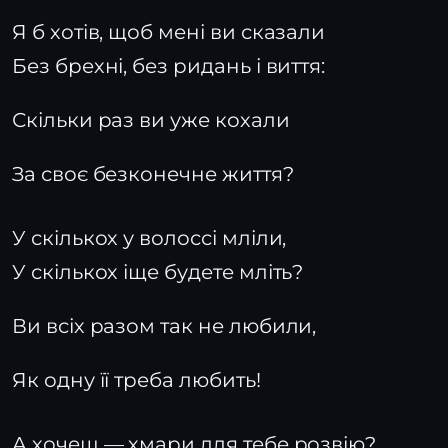
Я б хотів, щоб мені ви сказали
Без брехні, без ридань і виття:
Скільки раз ви уже кохали
За своє безконечне життя?
У скількох у волоссі мліли,
У скількох іще будете мліть?
Ви всіх разом так не любили,
Як одну її треба любить!
А хочеш — хмари для тебе розвію?