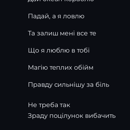
Падай, а я ловлю
Та залиш мені все те
Що я люблю в тобі
Магію теплих обійм
Правду сильнішу за біль
Не треба так
Зраду поцілунок вибачить