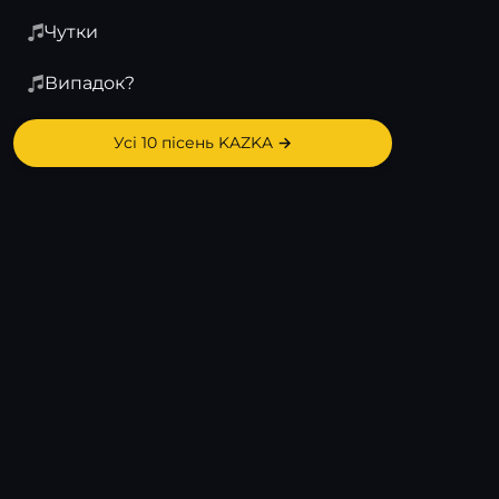
Чутки
Випадок?
Усі 10 пісень KAZKA →