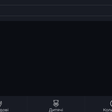
дові
Дитячі
Кол