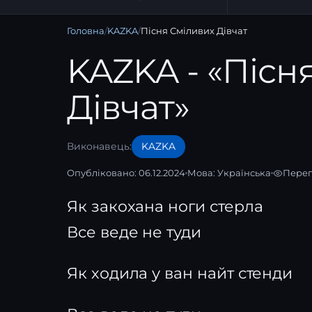
Головна
/
KAZKA
/
Пісня Сміливих Дівчат
KAZKA - «Пісн
Дівчат»
Виконавець:
KAZKA
Опубліковано: 06.12.2024
Мова:
Українська
Перег
Як закохана ноги стерла
Все веде не туди
Як ходила у ван найт стенди