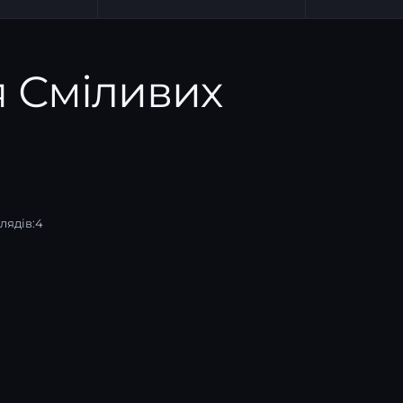
я Сміливих
лядів:
4