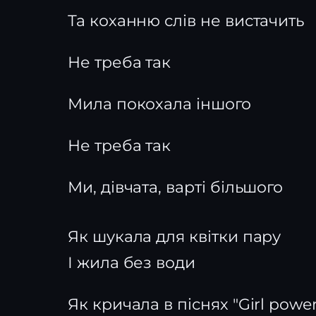
Та коханню слів не вистачить
Не треба так
Мила покохала іншого
Не треба так
Ми, дівчата, варті більшого
Як шукала для квітки пару
І жила без води
Як кричала в піснях "Girl power