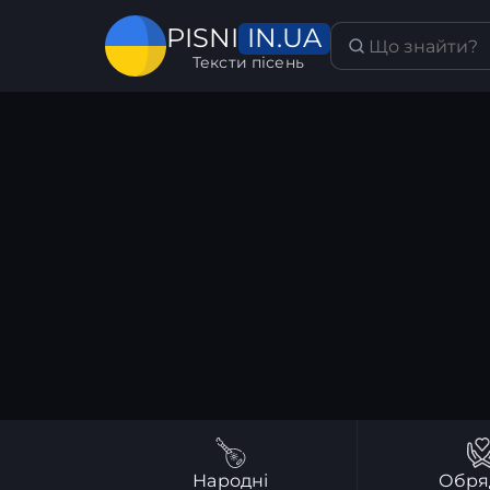
IN.UA
PISNI
Тексти пісень
Народні
Обря