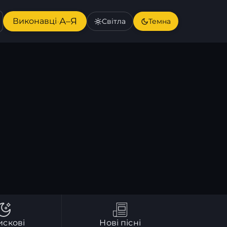
А–Я
Виконавці
Світла
Темна
·
искові
Нові пісні