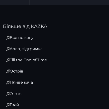
Більше від KAZKA
Все по колу
Алло, підтримка
Till the End of Time
Острів
Пливе кача
Zemna
Грай