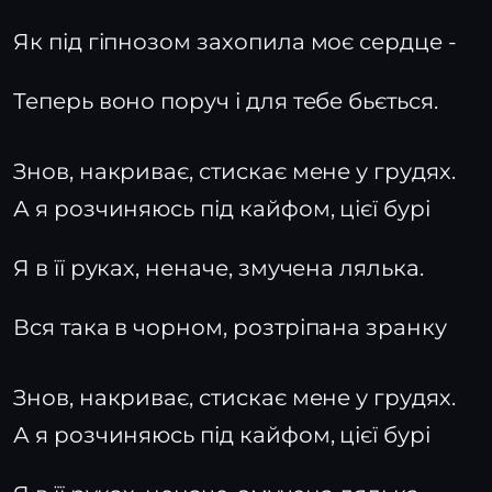
Як під гіпнозом захопила моє сердце -
Теперь воно поруч і для тебе бьється.
Знов, накриває, стискає мене у грудях.
А я розчиняюсь під кайфом, цієї бурі
Я в її руках, неначе, змучена лялька.
Вся така в чорном, розтріпана зранку
Знов, накриває, стискає мене у грудях.
А я розчиняюсь під кайфом, цієї бурі