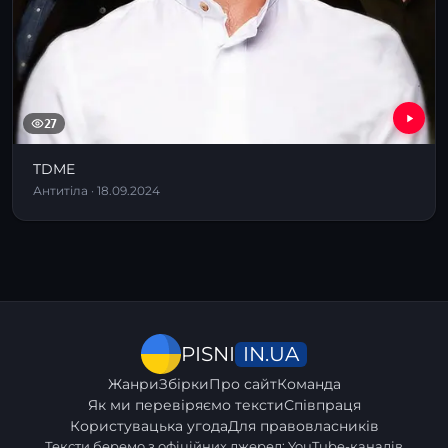
27
TDME
Антитіла · 18.09.2024
IN.UA
PISNI
Жанри
Збірки
Про сайт
Команда
Як ми перевіряємо тексти
Співпраця
Користувацька угода
Для правовласників
Тексти беремо з офіційних джерел: YouTube-каналів