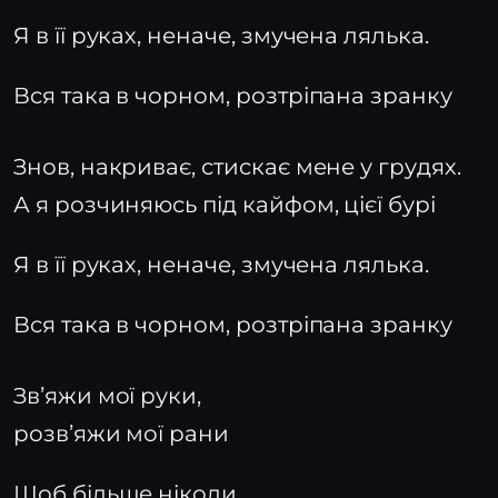
Я в її руках, неначе, змучена лялька.
Вся така в чорном, розтріпана зранку
Знов, накриває, стискає мене у грудях.
А я розчиняюсь під кайфом, цієї бурі
Я в її руках, неначе, змучена лялька.
Вся така в чорном, розтріпана зранку
Звʼяжи мої руки,
розвʼяжи мої рани
Щоб більше ніколи