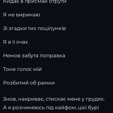
Кидає в присмак отрути
Я не виринаю
Зі згадки тих поцілунків
Я в її очах
Немов забута поправка
Тоне голос мій
Розбитий об рамки
Знов, накриває, стискає мене у грудях.
А я розчиняюсь під кайфом, цієї бурі