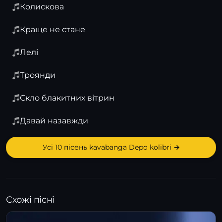
Колискова
Краще не стане
Лелі
Троянди
Скло блакитних вітрин
Давай назавжди
Усі 10 пісень kavabanga Depo kolibri →
Схожі пісні