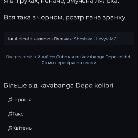
Я в її руках, неначе, змучена лялька.
Вся така в чорном, розтріпана зранку
Інші пісні з назвою «Лялька»:
Shmiska
·
Levyy MC
Джерело:
офіційний YouTube канал kavabanga Depo kolibri
·
Як ми перевіряємо тексти
Більше від kavabanga Depo kolibri
Героїня
Таксі
Квітень