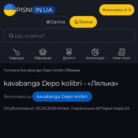
IN.UA
PISNI
·
Виконавці
А–Я
Світла
Темна
Народні
Обрядові
Дитячі
Колискові
Нові пісні
Головна
/
kavabanga Depo kolibri
/
Лялька
kavabanga Depo kolibri - «Лялька»
Виконавець:
kavabanga Depo kolibri
Опубліковано: 05.02.2026
Мова:
Українська
Переглядів:
24