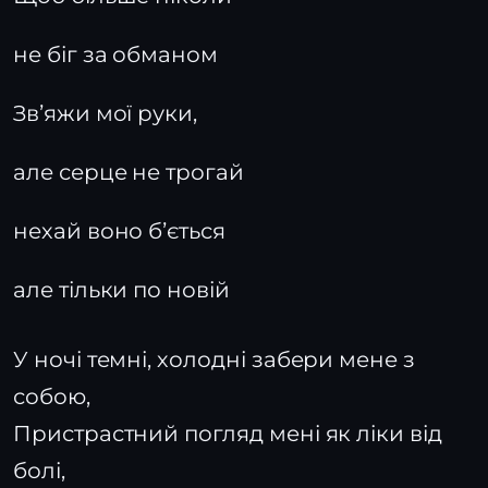
не біг за обманом
Звʼяжи мої руки,
але серце не трогай
нехай воно бʼється
але тільки по новій
У ночі темні, холодні забери мене з
собою,
Пристрастний погляд мені як ліки від
болі,