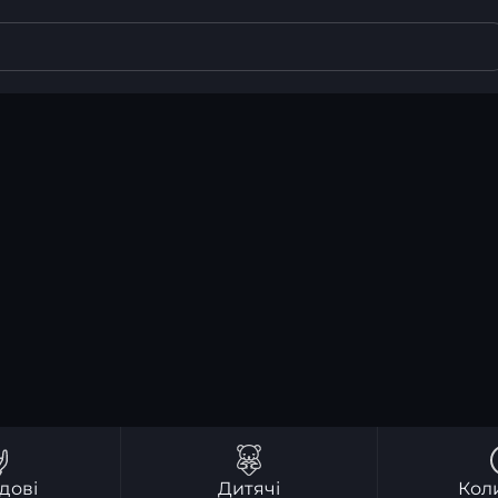
дові
Дитячі
Кол