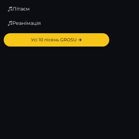
Літаєм
Реанімація
Усі 10 пісень GROSU →