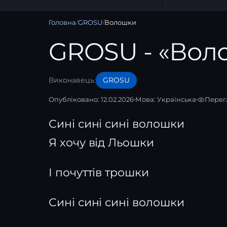
Головна
/
GROSU
/
Волошки
GROSU - «Вол
Виконавець:
GROSU
Опубліковано: 12.02.2026
Мова:
Українська
Перег
Сині сині сині волошки
Я хочу від Льошки
І почуттів трошки
Сині сині сині волошки