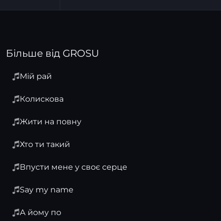
Більше від GROSU
Мій рай
Колискова
Жити на повну
Хто ти такий
Впусти мене у своє серце
Say my name
А йому по