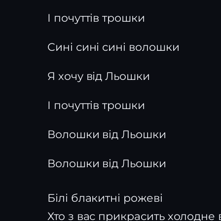
І почуттів трошки
Сині сині сині волошки
Я хочу від Льошки
І почуттів трошки
Волошки від Льошки
Волошки від Льошки
Білі блакитні рожеві
Хто з вас прикрасить холодне 