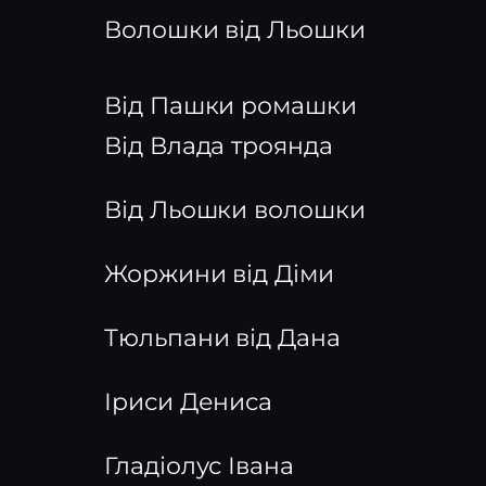
Волошки від Льошки
Від Пашки ромашки
Від Влада троянда
Від Льошки волошки
Жоржини від Діми
Тюльпани від Дана
Іриси Дениса
Гладіолус Івана