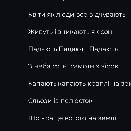
Квіти як люди все відчувають
Живуть і зникають як сон
Падають Падають Падають
З неба сотні самотніх зірок
Капають капають краплі на з
Сльози із пелюсток
Що краще всього на землі