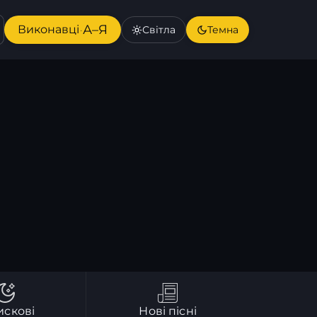
А–Я
Виконавці
Світла
Темна
·
искові
Нові пісні