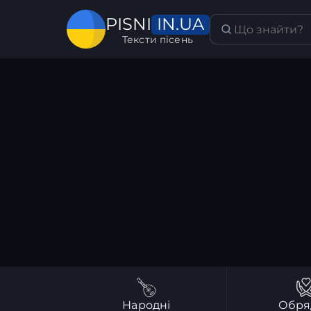
IN.UA
PISNI
Тексти пісень
Народні
Обря