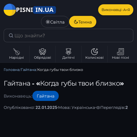
IN.UA
PISNI
·
Виконавці
А–Я
Світла
Темна
Народні
Обрядові
Дитячі
Колискові
Нові пісні
Головна
/
Гайтана
/
Когда губы твои близко
Гайтана - «Когда губы твои близко»
Виконавець:
Гайтана
Опубліковано: 22.01.2025
Мова:
Українська
Переглядів:
2