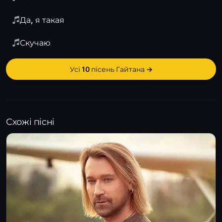
Да, я такая
Скучаю
Усі 10 пісень Гайтана →
Схожі пісні