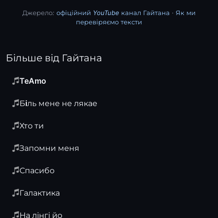
Джерело:
офіційний YouTube канал Гайтана
·
Як ми
перевіряємо тексти
Більше від Гайтана
TeAmo
Бiль мене не лякае
Хто ти
Запомни меня
Спасибо
Галактика
На лінгі йо