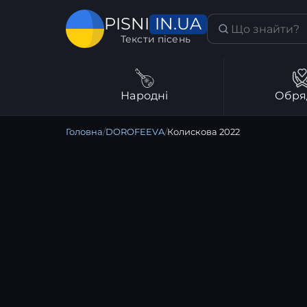
IN.UA
PISNI
Тексти пісень
Народні
Обря
Головна
/
DOROFEEVA
/
Колискова 2022