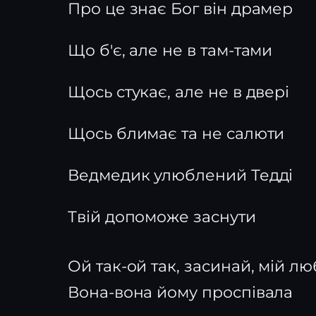
Про це знає Бог він драмер
Що б'є, але не в там-тами
Щось стукає, але не в двері
Щось блимає та не салюти
Ведмедик улюблений Тедді
Твій допоможе заснути
Ой так-ой так, засинай, мій л
Вона-вона йому проспівала