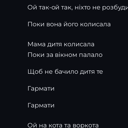
Ой так-ой так, ніхто не розбуд
Поки вона його колисала
Мама дитя колисала
Поки за вікном палало
Щоб не бачило дитя те
Гармати
Гармати
Ой на кота та воркота