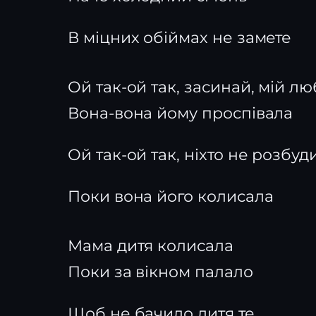
В міцних обіймах не замете
Ой так-ой так, засинай, мій л
Вона-вона йому проспівала
Ой так-ой так, ніхто не розбуд
Поки вона його колисала
Мама дитя колисала
Поки за вікном палало
Щоб не бачило дитя те