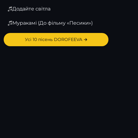
Додайте світла
Муракамі (До фільму «Песики»)
Усі 10 пісень DOROFEEVA →