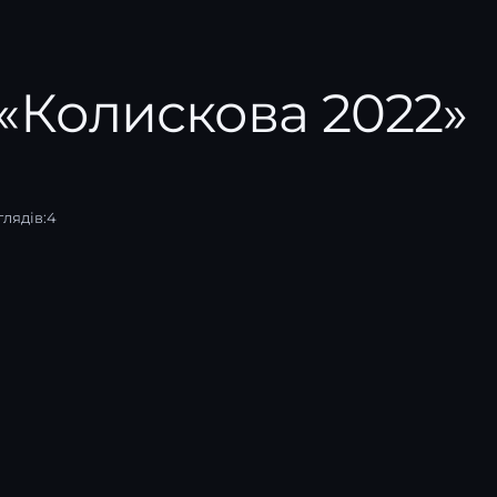
«Колискова 2022»
лядів:
4