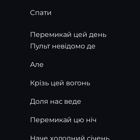
Спати
Перемикай цей день
Пульт невідомо де
Але
Крізь цей вогонь
Доля нас веде
Перемикай цю ніч
Наче холодний січень