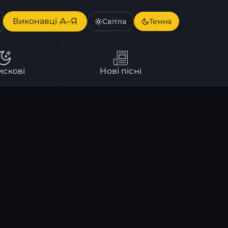
А–Я
Виконавці
Світла
Темна
·
искові
Нові пісні