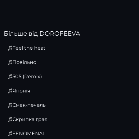
Більше від DOROFEEVA
Feel the heat
Повільно
505 (Remix)
Японія
Смак-печаль
Скрипка грає
FENOMENAL