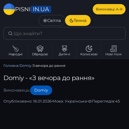
IN.UA
PISNI
·
Виконавці
А–Я
Світла
Темна
Народні
Обрядові
Дитячі
Колискові
Нові пісні
Головна
/
Domiy
/
З вечора до рання
Domiy - «З вечора до рання»
Виконавець:
Domiy
Опубліковано: 16.01.2026
Мова:
Українська
Переглядів:
45