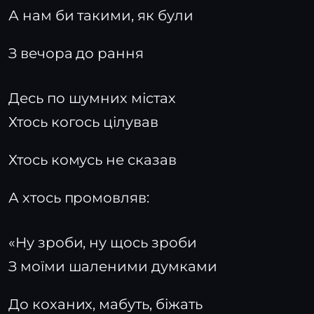
А нам би такими, як були
З вечора до рання
Десь по шумних містах
Хтось когось цілував
Хтось комусь не сказав
А хтось промовляв:
«Ну зроби, ну щось зроби
З моїми шаленими думками
До коханих, мабуть, біжать