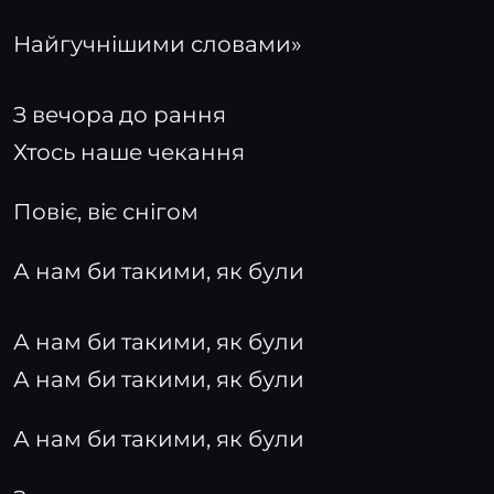
Найгучнішими словами»
З вечора до рання
Хтось наше чекання
Повіє, віє снігом
А нам би такими, як були
А нам би такими, як були
А нам би такими, як були
А нам би такими, як були