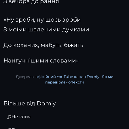
З вечора до рання
«Ну зроби, ну щось зроби
З моїми шаленими думками
До коханих, мабуть, біжать
Найгучнішими словами»
Джерело:
офіційний YouTube канал Domiy
·
Як ми
перевіряємо тексти
Більше від Domiy
Не клич