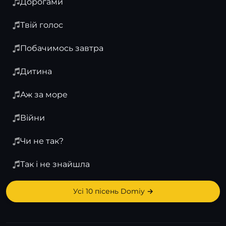
Дорогами
Твій голос
Побачимось завтра
Дитина
Аж за море
Війни
Чи не так?
Так і не знайшла
Усі 10 пісень Domiy →