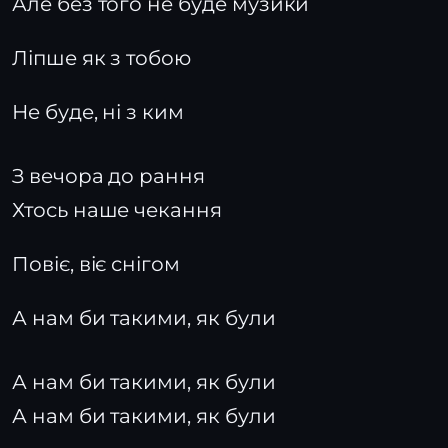
Але без того не буде музики
Ліпше як з тобою
Не буде, ні з ким
З вечора до рання
Хтось наше чекання
Повіє, віє снігом
А нам би такими, як були
А нам би такими, як були
А нам би такими, як були