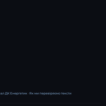
нал ДК Енергетик
·
Як ми перевіряємо тексти