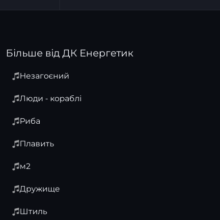
Більше від ДК Енергетик
Незагоєний
Люди - кораблі
Риба
Плавить
м2
Дружище
Штиль