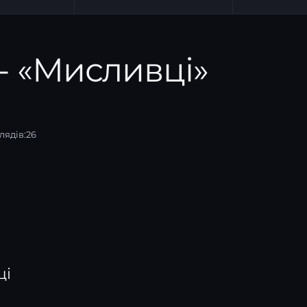
- «Мисливці»
лядів:
26
ці