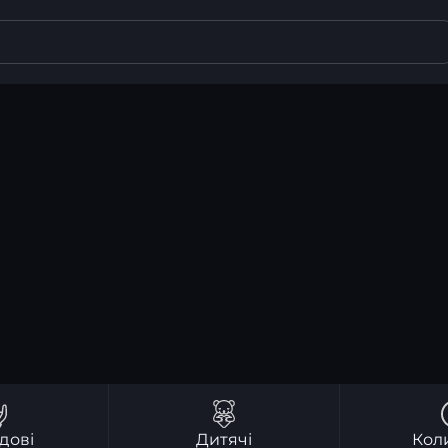
дові
Дитячі
Кол