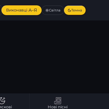
А–Я
Виконавці
Світла
Темна
·
искові
Нові пісні