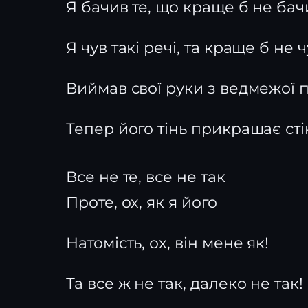
Я бачив те, що краще б не бач
Я чув такі речі, та краще б не 
Виймав свої руки з ведмежої 
Тепер його тінь прикрашає сті
Все не те, все не так
Проте, ох, як я його
Натомість, ох, він мене як!
Та все ж не так, далеко не так!