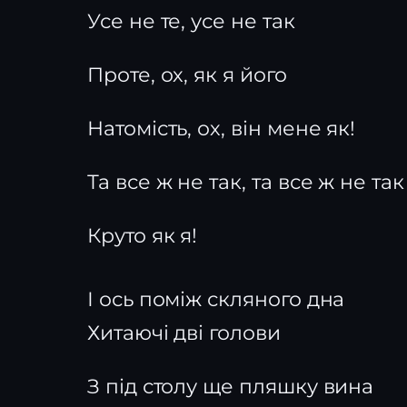
Усе не те, усе не так
Проте, ох, як я його
Натомість, ох, він мене як!
Та все ж не так, та все ж не так
Круто як я!
І ось поміж скляного дна
Хитаючі дві голови
З під столу ще пляшку вина