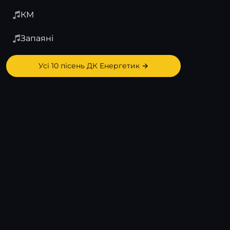
КМ
Запаяні
Усі 10 пісень ДК Енергетик →