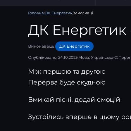
Головна
/
ДК Енергетик
/
Мисливці
ДК Енергетик 
Виконавець:
ДК Енергетик
Опубліковано: 24.10.2025
Мова:
Українська
Перег
Між першою та другою
Перерва буде скудною
Вмикай пісні, додай емоцій
Зустрілись вперше в цьому ро