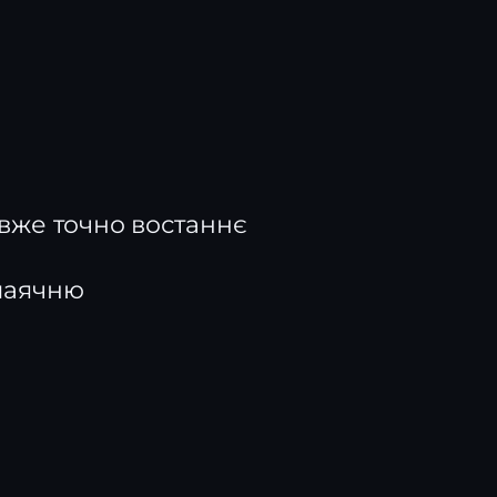
 вже точно востаннє
 маячню