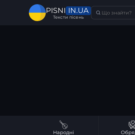
IN.UA
PISNI
Тексти пісень
Народні
Обря