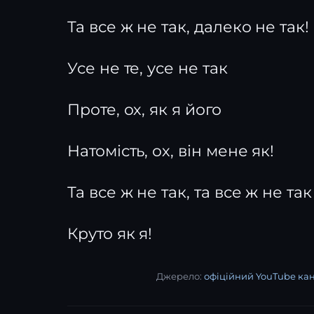
Та все ж не так, далеко не так!
Усе не те, усе не так
Проте, ох, як я його
Натомість, ох, він мене як!
Та все ж не так, та все ж не так
Круто як я!
Джерело:
офіційний YouTube ка