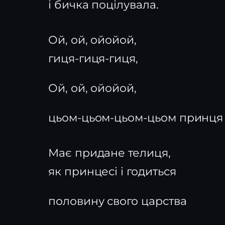
і бичка поцілувала.
Ой, ой, ойойой,
гиця-гиця-гиця,
Ой, ой, ойойой,
цьом-цьом-цьом-цьом принця
Має придане телиця,
як принцесі і годиться
половину свого царства