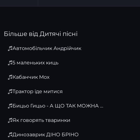
Більше від Дитячі пісні
Автомобільчик Андрійчик
5 маленьких киць
Кабанчик Мох
Трактор їде митися
Бицьо Гицьо - А ЩО ТАК МОЖНА БУЛО
Як говорять тваринки
Динозаврик ДІНО БРІНО