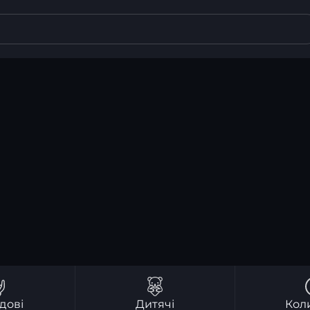
дові
Дитячі
Кол