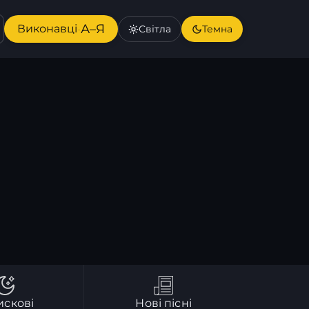
А–Я
Виконавці
Світла
Темна
·
искові
Нові пісні