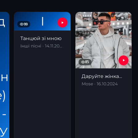
І
99
Танцюй зі мною
Інші пісні · 14.11.2025
85
Даруйте жінкам троянди
Mose · 16.10.2024