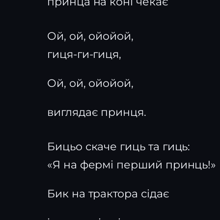
принца на коні чекає
Ой, ой, ойойой,
гиця-ги-гиця,
Ой, ой, ойойой,
виглядає принця.
Бицьо скаче гиць та гиць:
«Я на фермі перший принць!»
Бик на трактора сідає