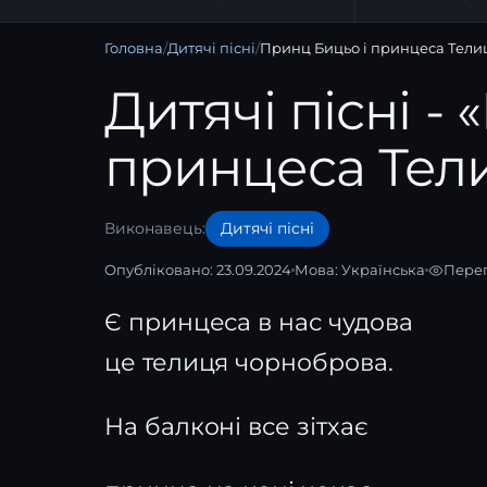
Головна
/
Дитячі пісні
/
Принц Бицьо і принцеса Тели
Дитячі пісні -
принцеса Тел
Виконавець:
Дитячі пісні
Опубліковано: 23.09.2024
Мова:
Українська
Перег
Є принцеса в нас чудова
це телиця чорноброва.
На балконі все зітхає