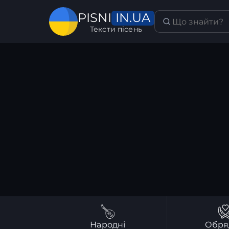
IN.UA
PISNI
Тексти пісень
Народні
Обря