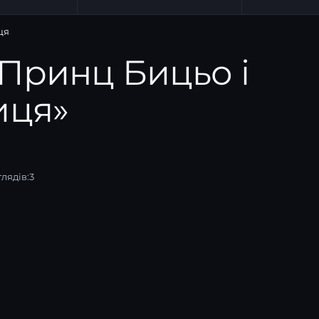
ця
 «Принц Бицьо і
иця»
лядів:
3