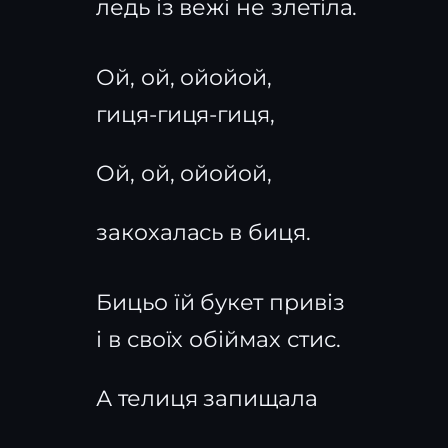
ледь із вежі не злетіла.
Ой, ой, ойойой,
гиця-гиця-гиця,
Ой, ой, ойойой,
закохалась в биця.
Бицьо їй букет привіз
і в своїх обіймах стис.
А телиця запищала