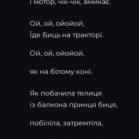
і мотор, чік-чік, вмикає.
Ой, ой, ойойой,
Їде Биць на тракторі.
Ой, ой, ойойой,
як на білому коні.
Як побачила телиця
із балкона принця биця,
побіліла, затремтіла,