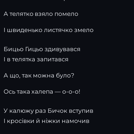
А телятко взяло помело
І швиденько листячко змело
Бицьо Гицьо здивувався
І в телятка запитався
А що, так можна було?
Ось така халепа — о-о-о!
У калюжу раз Бичок вступив
І кросівки й ніжки намочив