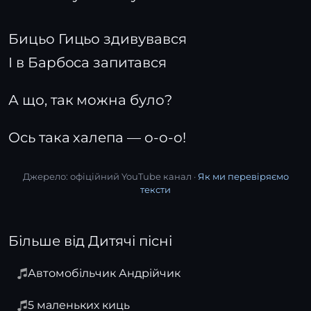
Бицьо Гицьо здивувався
І в Барбоса запитався
А що, так можна було?
Ось така халепа — о-о-о!
Джерело: офіційний YouTube канал ·
Як ми перевіряємо
тексти
Більше від Дитячі пісні
Автомобільчик Андрійчик
5 маленьких киць