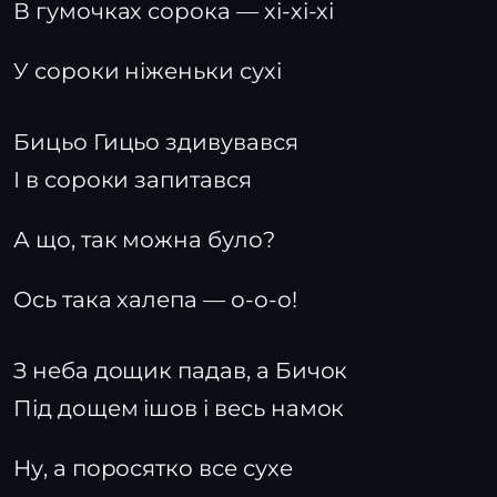
В гумочках сорока — хі-хі-хі
У сороки ніженьки сухі
Бицьо Гицьо здивувався
І в сороки запитався
А що, так можна було?
Ось така халепа — о-о-о!
З неба дощик падав, а Бичок
Під дощем ішов і весь намок
Ну, а поросятко все сухе