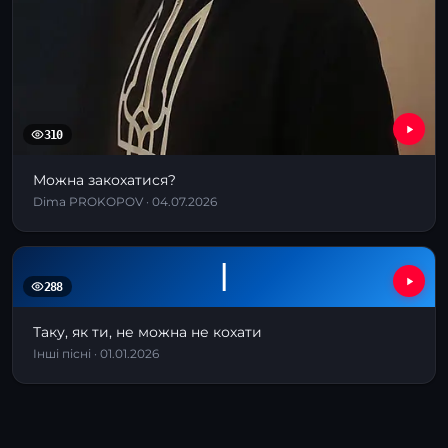
310
Можна закохатися?
Dima PROKOPOV · 04.07.2026
І
288
Таку, як ти, не можна не кохати
Інші пісні · 01.01.2026