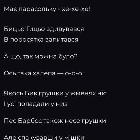
Має парасольку - хе-хе-хе!
Бицьо Гицьо здивувався
В поросятка запитався
А що, так можна було?
Ось така халепа — о-о-о!
Якось Бик грушки у жменях ніс
І усі попадали у низ
Пес Барбос також несе грушки
Але спакувавши у мішки