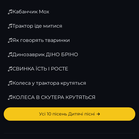
Кабанчик Мох
Трактор їде митися
Як говорять тваринки
Динозаврик ДІНО БРІНО
СВИНКА ЇСТЬ І РОСТЕ
Колеса у трактора крутяться
КОЛЕСА В СКУТЕРА КРУТЯТЬСЯ
Усі 10 пісень Дитячі пісні →