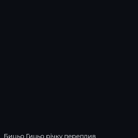
Бицьо Гицьо річку переплив