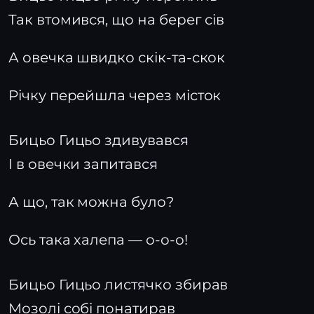
Так втомився, що на берег сів
А овечка швидко скік-та-скок
Річку перейшла через місток
Бицьо Гицьо здивувався
І в овечки запитався
А що, так можна було?
Ось така халепа — о-о-о!
Бицьо Гицьо листячко збирав
Мозолі собі понатирав