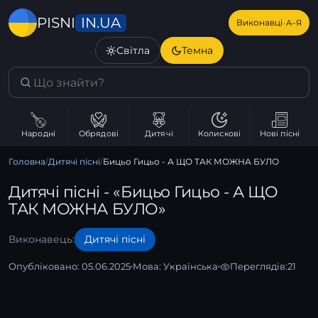
IN.UA
PISNI
·
Виконавці
А–Я
Світла
Темна
Народні
Обрядові
Дитячі
Колискові
Нові пісні
Головна
/
Дитячі пісні
/
Бицьо Гицьо - А ЩО ТАК МОЖНА БУЛО
Дитячі пісні - «Бицьо Гицьо - А ЩО
ТАК МОЖНА БУЛО»
Виконавець:
Дитячі пісні
Опубліковано: 05.06.2025
Мова:
Українська
Переглядів:
21