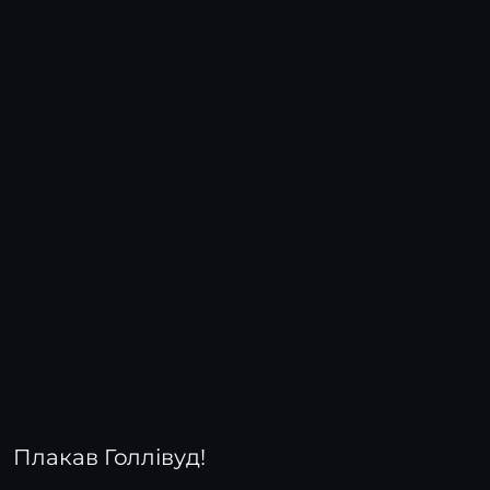
Плакав Голлівуд!