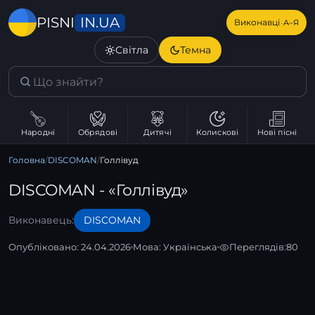
IN.UA
PISNI
·
Виконавці
А–Я
Світла
Темна
Народні
Обрядові
Дитячі
Колискові
Нові пісні
Головна
/
DISCOMAN
/
Голлівуд
DISCOMAN - «Голлівуд»
Виконавець:
DISCOMAN
Опубліковано: 24.04.2026
Мова:
Українська
Переглядів:
80