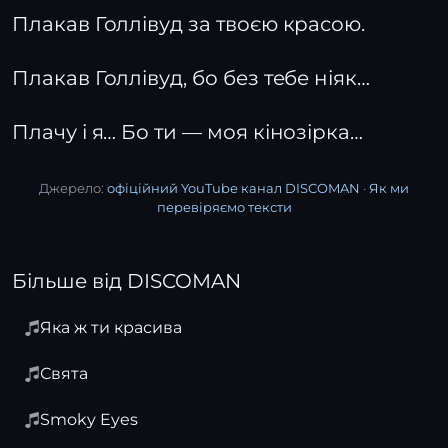
Плакав Голлівуд за твоєю красою.
Плакав Голлівуд, бо без тебе ніяк…
Плачу і я… Бо ти — моя кінозірка…
Джерело:
офіційний YouTube канал DISCOMAN
·
Як ми
перевіряємо тексти
Більше від DISCOMAN
Яка ж ти красива
Свята
Smoky Eyes