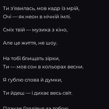
Ти з’явилась, мов кадр із мрій,
Очі — як неон в нічній імлі.
Сміх твій — музика з кіно,
Але це життя, не шоу.
На тобі блищать зірки,
Ти — мов сон в кольорах весни.
Я гублю слова й думки,
Ти йдеш — і дихає весь світ.
Плакав Голлівуд за тобою,