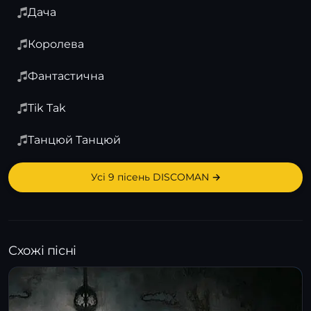
Дача
Королева
Фантастична
Tik Tak
Танцюй Танцюй
Усі 9 пісень DISCOMAN →
Схожі пісні