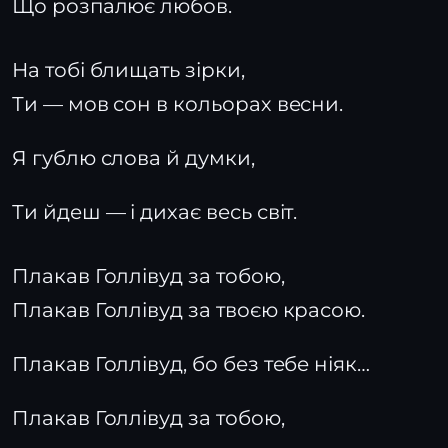
Що розпалює любов.
На тобі блищать зірки,
Ти — мов сон в кольорах весни.
Я гублю слова й думки,
Ти йдеш — і дихає весь світ.
Плакав Голлівуд за тобою,
Плакав Голлівуд за твоєю красою.
Плакав Голлівуд, бо без тебе ніяк…
Плакав Голлівуд за тобою,