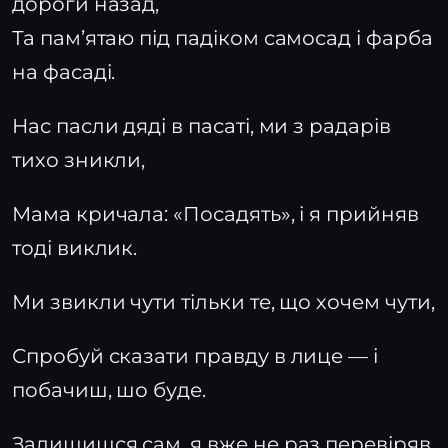
дороги назад,
Та пам’ятаю під падіком самосад і фарба
на фасаді.
Нас пасли дяді в пасаті, ми з радарів
тихо зникли,
Мама кричала: «Посадять», і я прийняв
тоді виклик.
Ми звикли чути тільки те, що хочем чути,
Спробуй сказати правду в лице — і
побачиш, шо буде.
Залишишся сам, я вже не раз перевіряв,