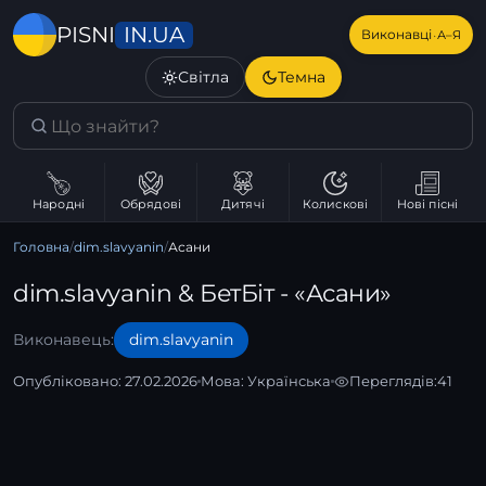
IN.UA
PISNI
·
Виконавці
А–Я
Світла
Темна
Народні
Обрядові
Дитячі
Колискові
Нові пісні
Головна
/
dim.slavyanin
/
Асани
dim.slavyanin & БетБіт - «Асани»
Виконавець:
dim.slavyanin
Опубліковано: 27.02.2026
Мова:
Українська
Переглядів:
41