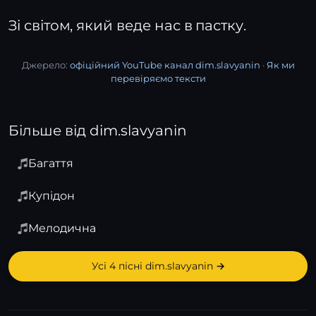
Зі світом, який веде нас в пастку.
Джерело:
офіційний YouTube канал dim.slavyanin
·
Як ми
перевіряємо тексти
Більше від dim.slavyanin
Багаття
Купідон
Мелодична
Усі 4 пісні dim.slavyanin →