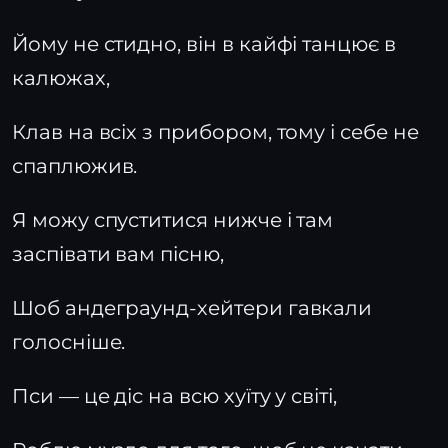
Йому не стидно, він в кайфі танцює в
калюжах,
Клав на всіх з прибором, тому і себе не
спаплюжив.
Я можу спуститися нижче і там
заспівати вам пісню,
Шоб андеграунд-хейтери гавкали
голосніше.
Пси — це діс на всю хуїту у світі,