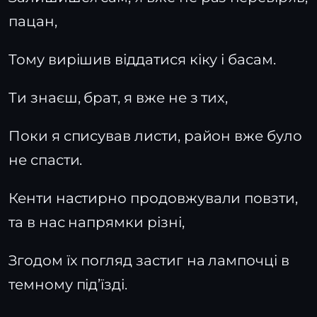
пацан,
Тому вирішив віддатися кіку і басам.
Ти знаєш, брат, я вже не з тих,
Поки я списував листи, район вже було
не спасти.
Кенти настирно продовжували повзти,
та в нас напрямки різні,
Згодом їх погляд застиг на лампочці в
темному під’їзді.