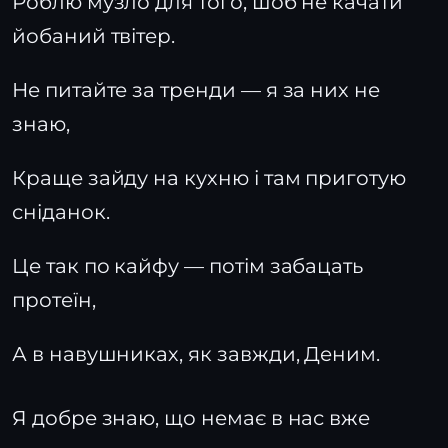
Роблю музло для того, шоб не качати
йобаний твітер.
Не питайте за тренди — я за них не
знаю,
Краще зайду на кухню і там приготую
сніданок.
Це так по кайфу — потім забацать
протеїн,
А в навушниках, як завжди, Деним.
Я добре знаю, що немає в нас вже