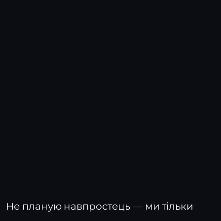
Не планую навпростець — ми тільки