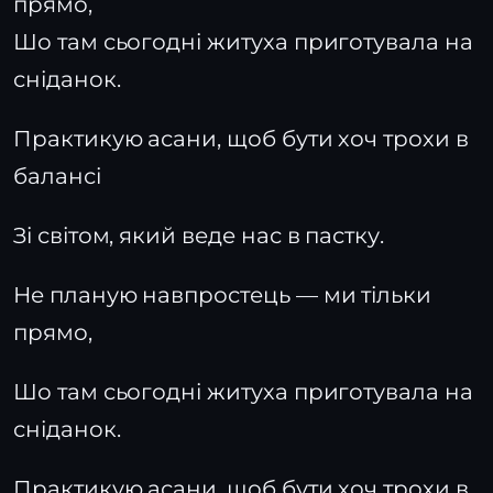
прямо,
Шо там сьогодні житуха приготувала на
сніданок.
Практикую асани, щоб бути хоч трохи в
балансі
Зі світом, який веде нас в пастку.
Не планую навпростець — ми тільки
прямо,
Шо там сьогодні житуха приготувала на
сніданок.
Практикую асани, щоб бути хоч трохи в