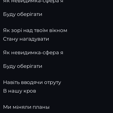
Як невидимка-сфера я
Буду оберігати
Як зорі над твоїм вікном
Стану нагадувати
Як невидимка-сфера я
Буду оберігати
Навiть вводячи отруту
В нашу кров
Ми мiняли планы