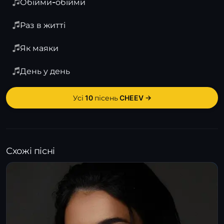
Обійми-обійми
Раз в житті
Як маяки
День у день
Усі 10 пісень CHEEV →
Схожі пісні