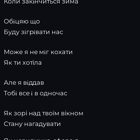
Коли закiнчиться зима
Обiцяю що
Буду зiгрiвати нас
Може я не мiг кохати
Як ти хотіла
Але я вiддав
Тобi все i в одночас
Як зорі над твоїм вікном
Стану нагадувати