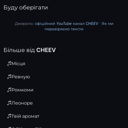
Буду оберігати
Джерело:
офіційний YouTube канал CHEEV
·
Як ми
перевіряємо тексти
Більше від CHEEV
Місця
Ревную
Ромкоми
Леоноре
Твій аромат