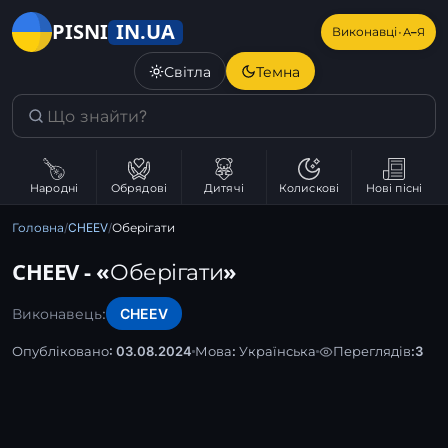
IN.UA
PISNI
·
Виконавці
А–Я
Світла
Темна
Народні
Обрядові
Дитячі
Колискові
Нові пісні
Головна
/
CHEEV
/
Оберігати
CHEEV - «Оберігати»
Виконавець:
CHEEV
Опубліковано: 03.08.2024
Мова:
Українська
Переглядів:
3