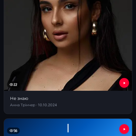
22
Не знаю
Анна Трінчер · 10.10.2024
І
56