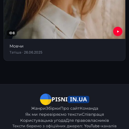
8
Мовчи
Татіша · 26.06.2025
IN.UA
PISNI
Жанри
Збірки
Про сайт
Команда
Як ми перевіряємо тексти
Співпраця
Користувацька угода
Для правовласників
Тексти беремо з офіційних джерел: YouTube-каналів