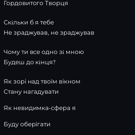
Гордовитого Творця
Скiльки б я тебе
Не зраджував, не зраджував
Чому ти все одно зi мною
Будеш до кiнця?
Як зорі над твоїм вікном
Стану нагадувати
Як невидимка-сфера я
Буду оберігати