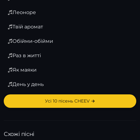
Леоноре
Твій аромат
Обійми-обійми
Раз в житті
Як маяки
День у день
Усі 10 пісень CHEEV →
Схожі пісні