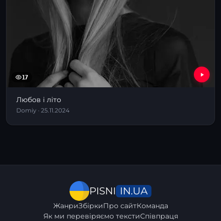
17
Любов і літо
Domiy · 25.11.2024
IN.UA
PISNI
Жанри
Збірки
Про сайт
Команда
Як ми перевіряємо тексти
Співпраця