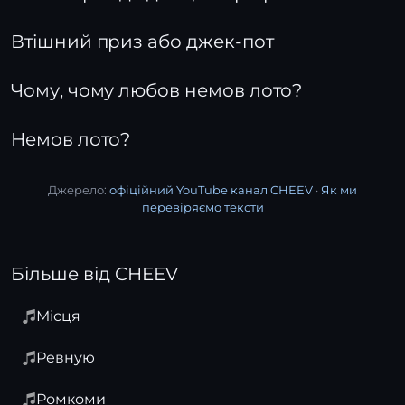
Втішний приз або джек-пот
Чому, чому любов немов лото?
Немов лото?
Джерело:
офіційний YouTube канал CHEEV
·
Як ми
перевіряємо тексти
Більше від CHEEV
Місця
Ревную
Ромкоми