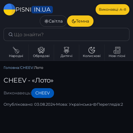
IN.UA
PISNI
·
Виконавці
А–Я
Світла
Темна
Народні
Обрядові
Дитячі
Колискові
Нові пісні
Головна
/
CHEEV
/
Лото
CHEEV - «Лото»
Виконавець:
CHEEV
Опубліковано: 03.08.2024
Мова:
Українська
Переглядів:
2