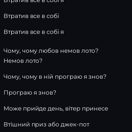
Втратив все в собі я
Втратив все в собі
Втратив все в собі я
Чому, чому любов немов лото?
Немов лото?
Чому, чому в ній програю я знов?
Програю я знов?
Може прийде день, вітер принесе
Втішний приз або джек-пот