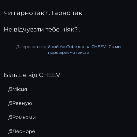
Чи гарно так?.. Гарно так
Не відчувати тебе ніяк?..
Джерело:
офіційний YouTube канал CHEEV
·
Як ми
перевіряємо тексти
Більше від CHEEV
Місця
Ревную
Ромкоми
Леоноре