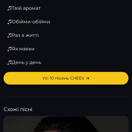
Твій аромат
Обійми-обійми
Раз в житті
Як маяки
День у день
Усі 10 пісень CHEEV →
Схожі пісні