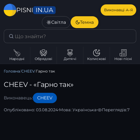
IN.UA
PISNI
·
Виконавці
А–Я
Світла
Темна
Народні
Обрядові
Дитячі
Колискові
Нові пісні
Головна
/
CHEEV
/
Гарно так
CHEEV - «Гарно так»
Виконавець:
CHEEV
Опубліковано: 03.08.2024
Мова:
Українська
Переглядів:
7