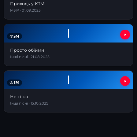
Приходь у KТM!
МУР · 01.09.2025
І
244
Просто обійми
Інші пісні · 21.08.2025
І
159
Не тітка
Інші пісні · 15.10.2025