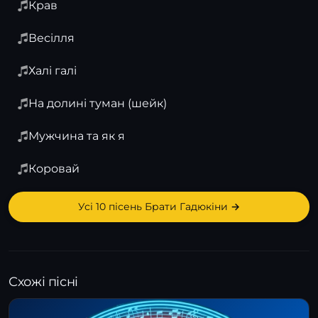
Крав
Весiлля
Халі галі
На долинi туман (шейк)
Мужчина та як я
Коровай
Усі 10 пісень Брати Гадюкіни →
Схожі пісні