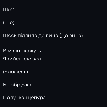
Шо?
(Шо)
Шось підлила до вина (До вина)
В міліції кажуть
Якийсь клофелін
(Клофелін)
Бо обручка
Получка і цепура