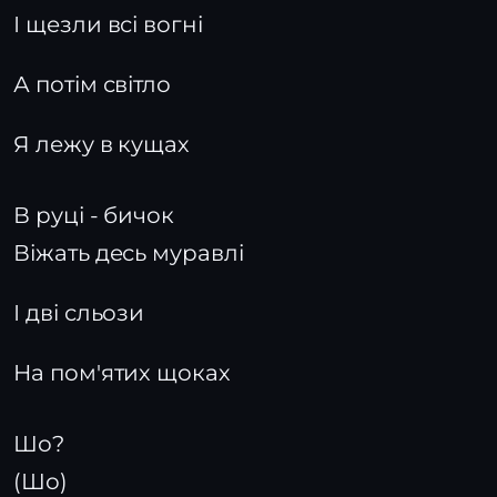
І щезли всі вогні
А потім світло
Я лежу в кущах
В руці - бичок
Віжать десь муравлі
І дві сльози
На пом'ятих щоках
Шо?
(Шо)