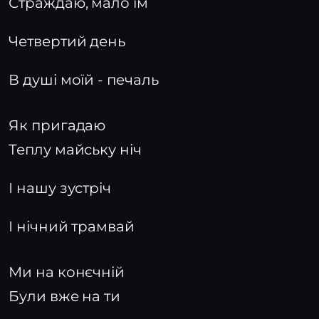
Страждаю, мало їм
Четвертий день
В душі моїй - печаль
Як пригадаю
Теплу майську ніч
І нашу зустріч
І нічний трамвай
Ми на конєчній
Були вже на ти