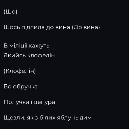
(Шо)
Шось підлила до вина (До вина)
В міліції кажуть
Якийсь клофелін
(Клофелін)
Бо обручка
Получка і цепура
Щезли, як з білих яблунь дим