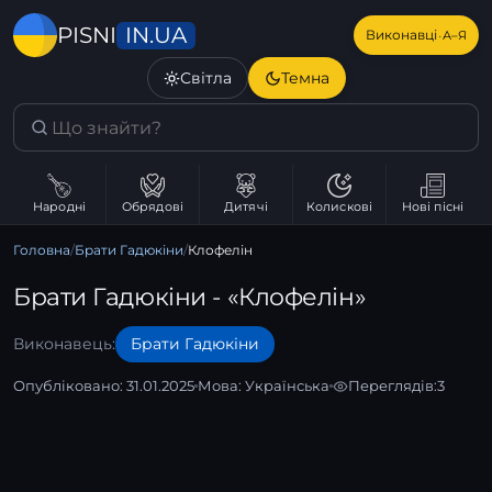
IN.UA
PISNI
·
Виконавці
А–Я
Світла
Темна
Народні
Обрядові
Дитячі
Колискові
Нові пісні
Головна
/
Брати Гадюкіни
/
Клофелін
Брати Гадюкіни - «Клофелін»
Виконавець:
Брати Гадюкіни
Опубліковано: 31.01.2025
Мова:
Українська
Переглядів:
3