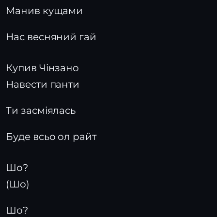
Манив кущами
Нас весняний гай
Купив Чінзано
Навести панти
Ти засміялась
Буде всьо ол райт
Шо?
(Шо)
Шо?