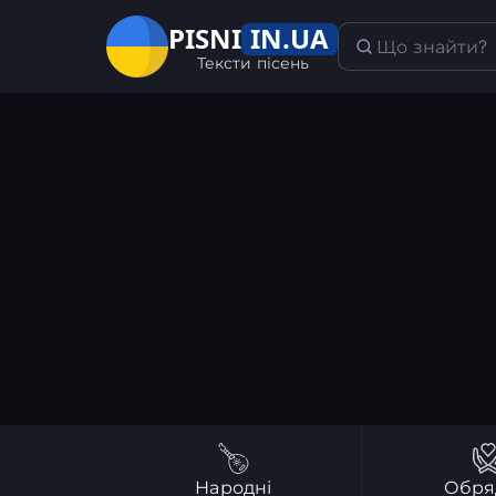
IN.UA
PISNI
Тексти пісень
Народні
Обря