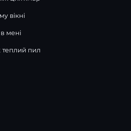
му вікні
в мені
к теплий пил