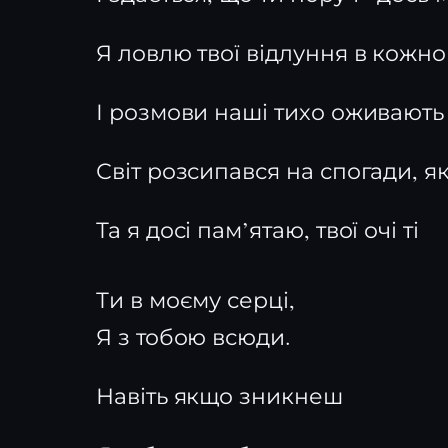
Я ловлю твої відлуння в кожно
І розмови наші тихо оживають 
Світ розсипався на спогади, я
Та я досі пам’ятаю, твої очі ті
Ти в моєму серці,
Я з тобою всюди.
Навіть якщо зникнеш