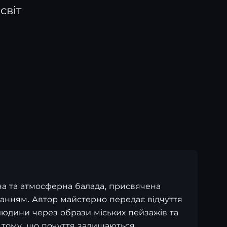
світ
йна та атмосферна балада, присвячена
ханням. Автор майстерно передає відчуття
людини через образи міських пейзажів та
 тому, що почуття залишаються