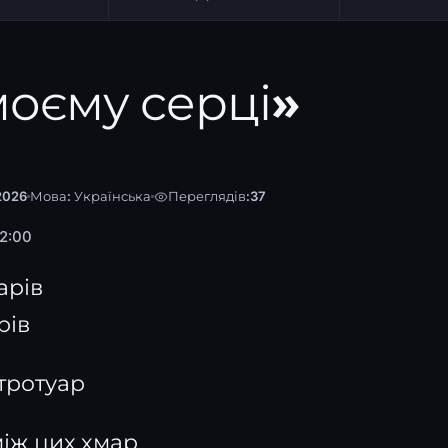
 моєму серці»
2026
Мова:
Українська
Переглядів:
37
2:00
арів
рів
тротуар
 між цих хмар