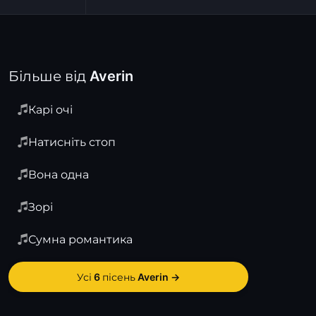
Більше від Averin
Карі очі
Натисніть стоп
Вона одна
Зорі
Сумна романтика
Усі 6 пісень Averin →