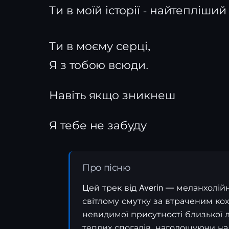
Ти в моїй історії - найтепліший 
Ти в моєму серці,
Я з тобою всюди.
Навіть якщо зникнеш
Я тебе не забуду
Про пісню
Цей трек від Averin — меланхолі
світлому смутку за втраченим ко
невидимої присутності близької 
теплих спогадів, наголошуючи на