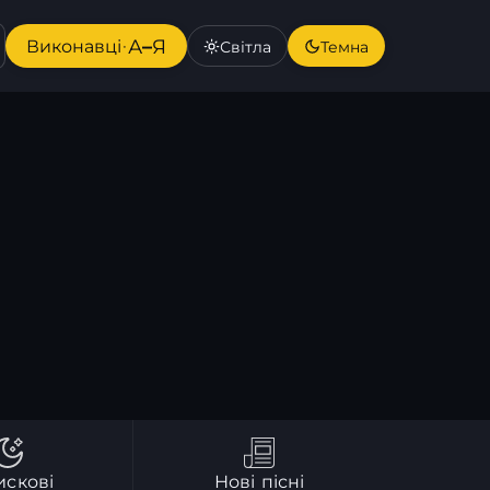
А–Я
Виконавці
·
Світла
Темна
искові
Нові пісні