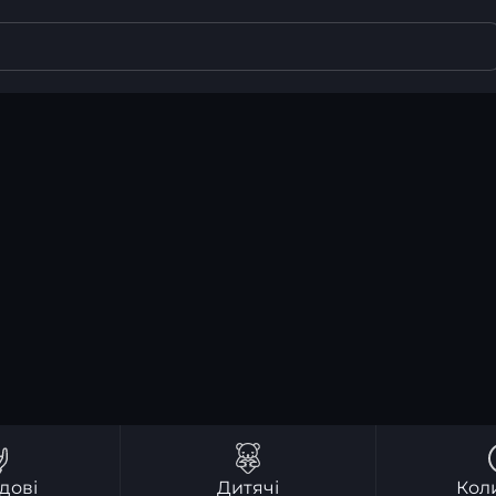
дові
Дитячі
Кол