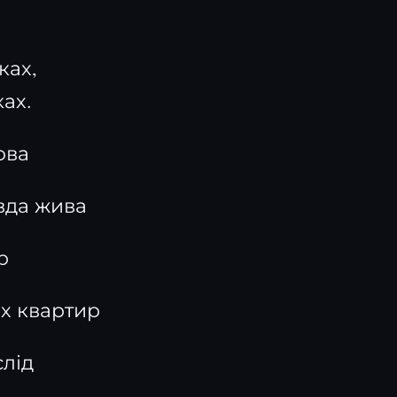
ках,
ках.
ова
авда жива
р
их квартир
слід