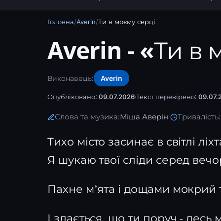
Головна
/
Averin
/
Ти в моєму серці
Averin - «Ти в
Виконавець:
Averin
Опубліковано: 09.07.2026
Текст перевірено: 09.07.
Слова та музика:
Міша Аверін
·
Тривалість:
Тихо місто засинає в світлі ліхт
Я шукаю твої сліди серед вечо
Пахне м’ята і дощами мокрий 
І здається, що ти поруч - десь