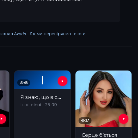
канал Averin
·
Як ми перевіряємо тексти
І
46
Я знаю, що в світі спокою не знайдеш
Інші пісні · 25.09.2025
37
Серце б’ється