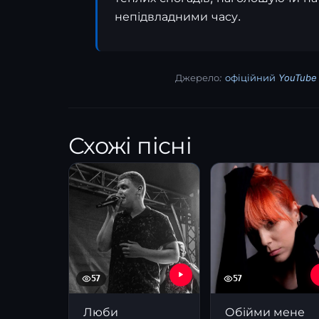
непідвладними часу.
Джерело:
офіційний YouTube 
Схожі пісні
57
57
Люби
Обійми мене