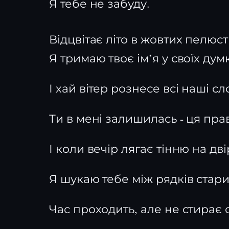
Я тебе не забуду.
Відцвітає літо в жовтих пелюст
Я тримаю твоє ім’я у своїх дум
І хай вітер рознесе всі наші сл
Ти в мені залишилась - ця пр
І коли вечір лягає тінню на дві
Я шукаю тебе між рядків стар
Час проходить, але не стирає 