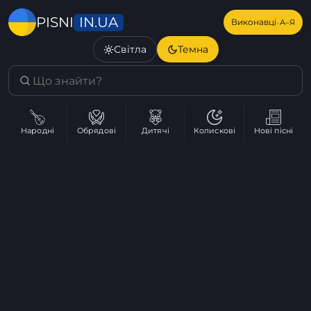
IN.UA
PISNI
·
Виконавці
А–Я
Світла
Темна
Народні
Обрядові
Дитячі
Колискові
Нові пісні