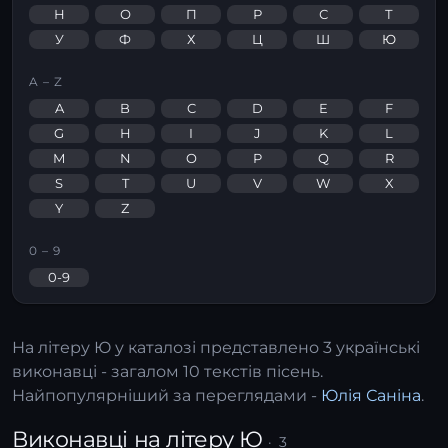
Н
О
П
Р
С
Т
У
Ф
Х
Ц
Ш
Ю
A – Z
A
B
C
D
E
F
G
H
I
J
K
L
M
N
O
P
Q
R
S
T
U
V
W
X
Y
Z
0 – 9
0-9
На літеру
Ю
у каталозі представлено 3 українські
виконавці - загалом 10 текстів пісень.
Найпопулярніший за переглядами -
Юлія Саніна
.
Виконавці на літеру Ю
· 3