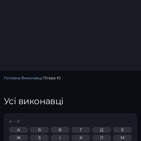
Головна
/
Виконавці
/
Літера Ю
Усі виконавці
А – Я
А
Б
В
Г
Д
Є
Ж
З
І
К
Л
М