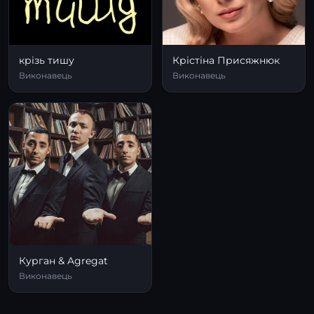
крізь тишу
Крістіна Присяжнюк
Виконавець
Виконавець
Курган & Agregat
Виконавець