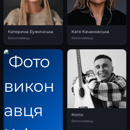
Катерина Бужинська
Катя Качановська
Виконавець
Виконавець
Колін
Виконавець