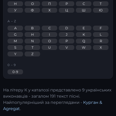
Н
О
П
Р
С
Т
У
Ф
Х
Ц
Ш
Ю
A – Z
A
B
C
D
E
F
G
H
I
J
K
L
M
N
O
P
Q
R
S
T
U
V
W
X
Y
Z
0 – 9
0-9
На літеру
К
у каталозі представлено 9 українських
виконавців - загалом 191 текст пісні.
Найпопулярніший за переглядами -
Курган &
Agregat
.