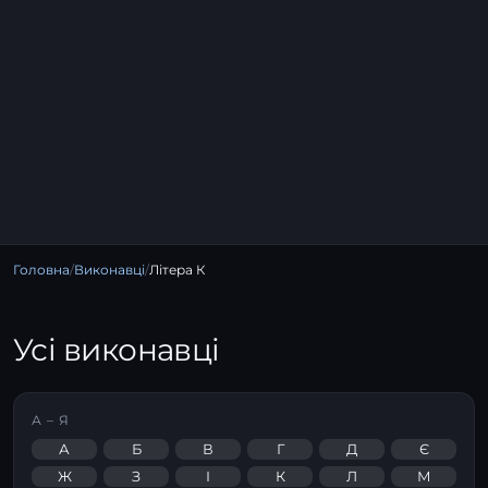
Головна
/
Виконавці
/
Літера К
Усі виконавці
А – Я
А
Б
В
Г
Д
Є
Ж
З
І
К
Л
М