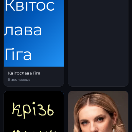
Квітослава Гіга
Виконавець