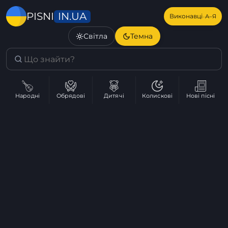
IN.UA
PISNI
·
Виконавці
А–Я
Світла
Темна
Народні
Обрядові
Дитячі
Колискові
Нові пісні