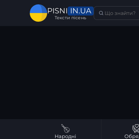
IN.UA
PISNI
Тексти пісень
Народні
Обря