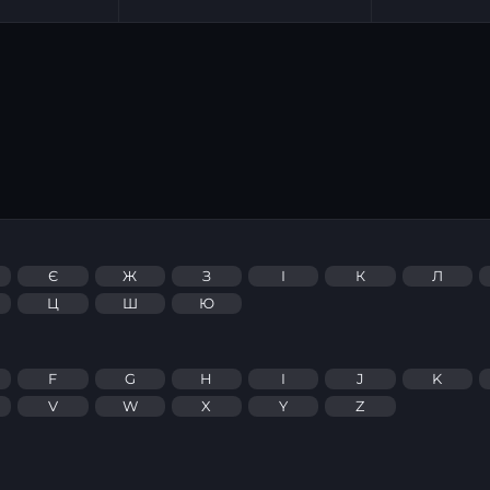
Є
Ж
З
І
К
Л
Ц
Ш
Ю
F
G
H
I
J
K
V
W
X
Y
Z