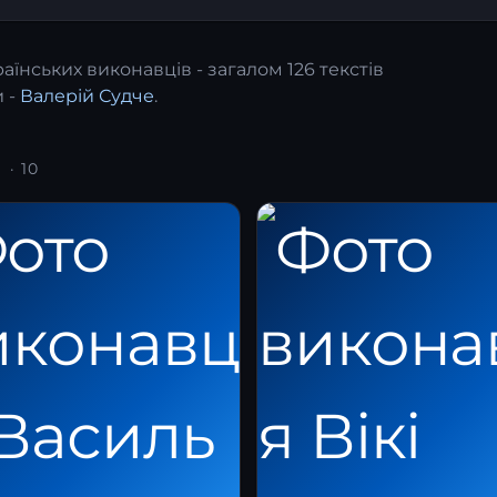
аїнських виконавців - загалом 126 текстів
 -
Валерій Судче
.
В
· 10