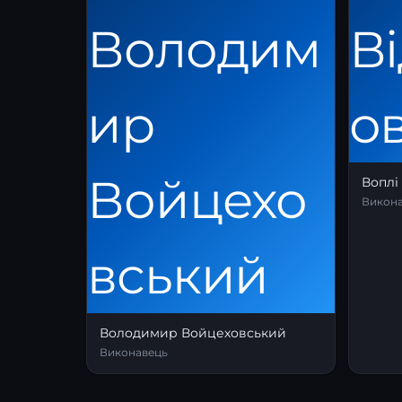
Воплі
Викон
Володимир Войцеховський
Виконавець