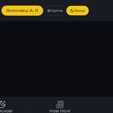
А–Я
Виконавці
Світла
Темна
·
искові
Нові пісні