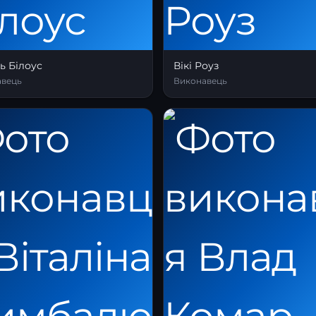
ь Білоус
Вікі Роуз
авець
Виконавець