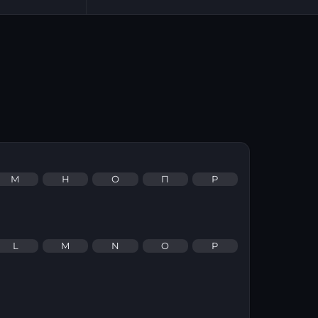
М
Н
О
П
Р
L
M
N
O
P