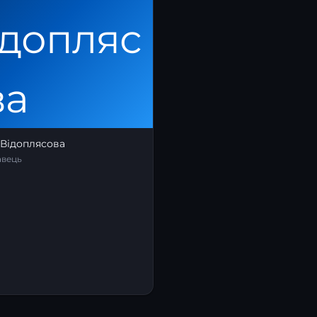
 Відоплясова
авець