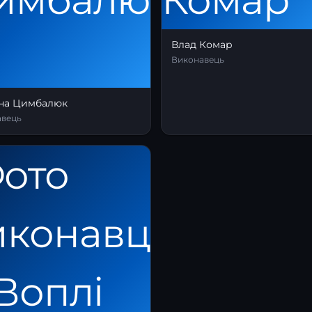
Влад Комар
Виконавець
іна Цимбалюк
авець