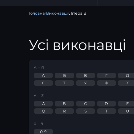
Головна
/
Виконавці
/
Літера В
Усі виконавці
А – Я
А
Б
В
Г
Д
С
Т
У
Ф
Х
A – Z
A
B
C
D
E
Q
R
S
T
U
0 – 9
0-9