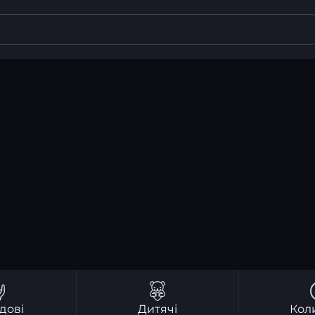
дові
Дитячі
Кол