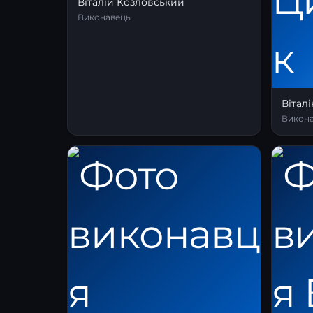
Віталій Козловський
Виконавець
Вітал
Викон