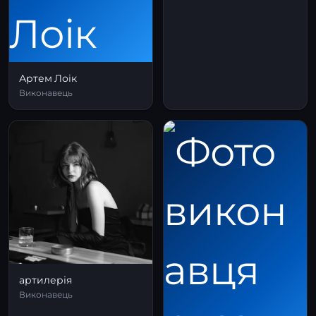
Артем Лоік
Виконавець
артилерія
Виконавець