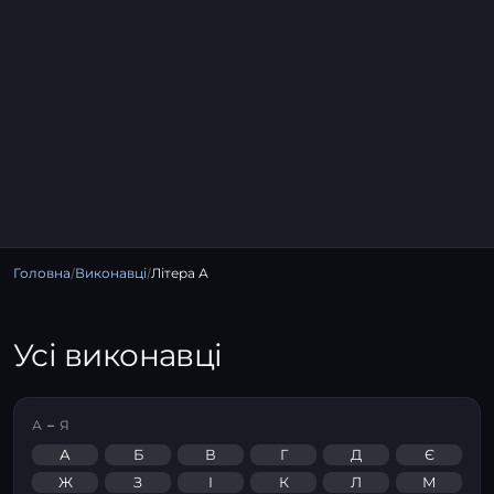
Головна
/
Виконавці
/
Літера А
Усі виконавці
А – Я
А
Б
В
Г
Д
Є
Ж
З
І
К
Л
М