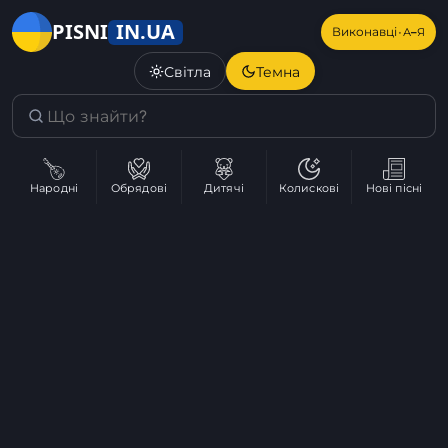
IN.UA
PISNI
·
Виконавці
А–Я
Світла
Темна
Народні
Обрядові
Дитячі
Колискові
Нові пісні