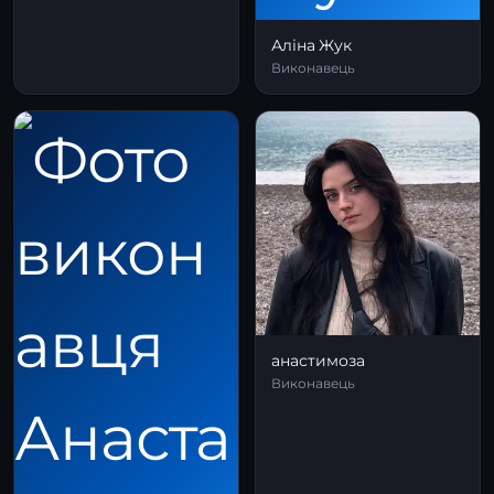
Аліна Жук
Виконавець
анастимоза
Виконавець