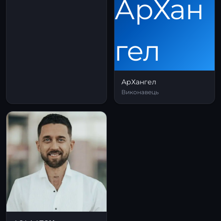
АрХангел
Виконавець