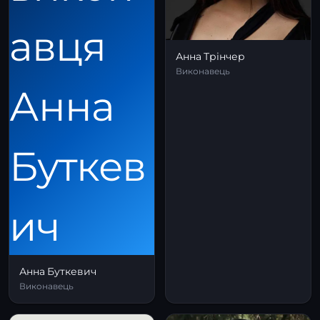
Анна Трінчер
Виконавець
Анна Буткевич
Виконавець