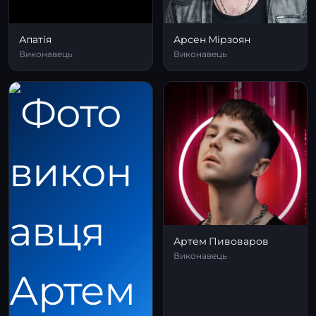
Апатія
Арсен Мірзоян
Виконавець
Виконавець
Артем Пивоваров
Виконавець