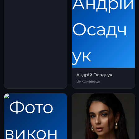
Андрій Осадчук
Виконавець