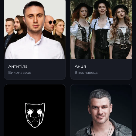
Антитіла
Анця
Виконавець
Виконавець