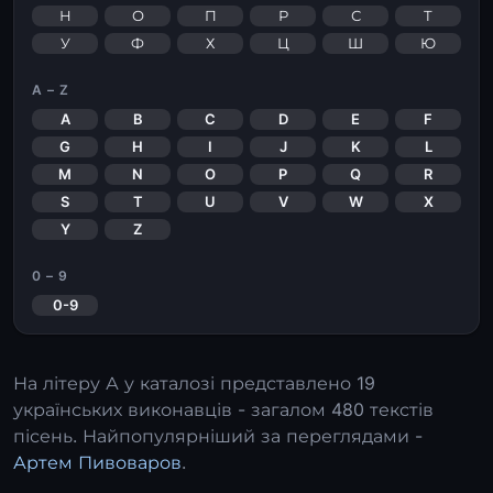
Н
О
П
Р
С
Т
У
Ф
Х
Ц
Ш
Ю
A – Z
A
B
C
D
E
F
G
H
I
J
K
L
M
N
O
P
Q
R
S
T
U
V
W
X
Y
Z
0 – 9
0-9
На літеру
А
у каталозі представлено 19
українських виконавців - загалом 480 текстів
пісень. Найпопулярніший за переглядами -
Артем Пивоваров
.