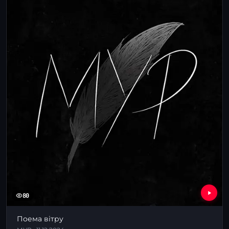
80
Поема вітру