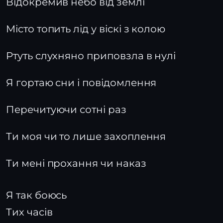
Відокремив небо від землі
Місто топить лід у віскі з колою
Ртуть слухняно приповзла в нулі
Я гортаю сни і повідомлення
Перечитуючи сотні раз
Ти моя чи то лише захоплення
Ти мені прохання чи наказ
Я так боюсь
Тих часів