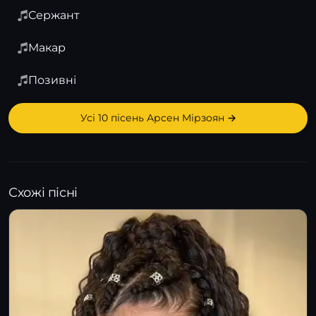
Сержант
Макар
Позивні
Усі 10 пісень Арсен Мірзоян →
Схожі пісні