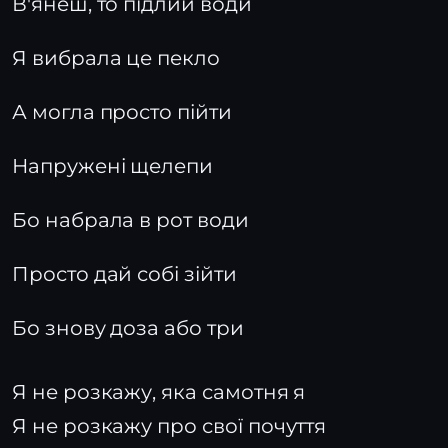
В'янеш, то підлий води
Я вибрала це пекло
А могла просто пійти
Напружені щелепи
Бо набрала в рот води
Просто дай собі зійти
Бо знову доза або три
Я не розкажу, яка самотня я
Я не розкажу про свої почуття