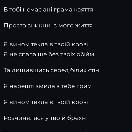
В тобі немає ані грама каяття
Просто зникни із мого життя
Я вином текла в твоїй крові
Я не спала ще без твоїх обійм
Та лишившись серед білих стін
Я нарешті змила з тебе грим
Я вином текла в твоїй крові
Розчинялася у твоїй брехні