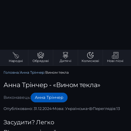
Народні
Обрядові
Дитячі
Колискові
Нові пісні
Головна
/
Анна Трінчер
/
Вином текла
Анна Трінчер - «Вином текла»
Виконавець:
Анна Трінчер
Опубліковано: 31.12.2024
Мова:
Українська
Переглядів:
13
Засудити? Легко