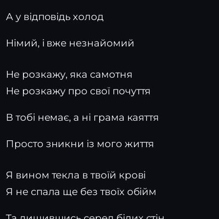
А у відповідь холод
Німий, і вже незнайомий
Не розкажу, яка самотня
Не розкажу про свої почуття
В тобі немає, а ні грама каяття
Просто зникни із мого життя
Я вином текла в твоїй крові
Я не спала ще без твоїх обійм
Та лишившись серед білих стін