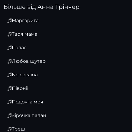
Більше від Анна Трінчер
Маргарита
Твоя мама
Палає
Любов шутер
No cocaina
Півонії
Подруга моя
Зірочка палай
Треш