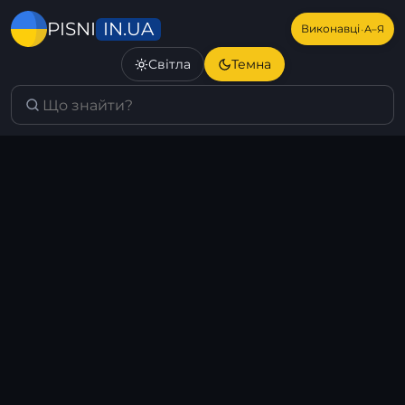
IN.UA
PISNI
·
Виконавці
А–Я
Світла
Темна