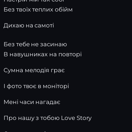
Без твоїх теплих обійм
Дихаю на самоті
Без тебе не засинаю
В навушниках на повторі
Сумна мелодія грає
І фото твоє в моніторі
Мені часи нагадає
Про нашу з тобою Love Story