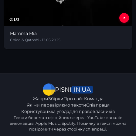
173
Mamma Mia
Chico & Qatoshi · 12.05.2025
IN.UA
PISNI
Жанри
Збірки
Про сайт
Команда
Як ми перевіряємо тексти
Співпраця
Користувацька угода
Для правовласників
Тексти беремо з офіційних джерел: YouTube-каналів
виконавців, Apple Music, Spotify. Помилку в тексті можна
повідомити через
сторінку співпраці
.