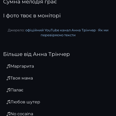
Сумна мелодія грає
І фото твоє в моніторі
Джерело:
офіційний YouTube канал Анна Трінчер
·
Як ми
перевіряємо тексти
Більше від Анна Трінчер
Маргарита
Твоя мама
Палає
Любов шутер
No cocaina