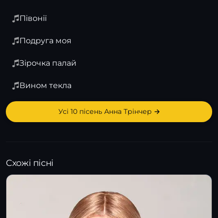
Півонії
Подруга моя
Зірочка палай
Вином текла
Усі 10 пісень Анна Трінчер →
Схожі пісні