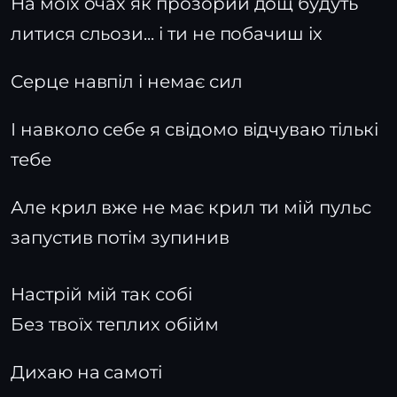
На моїх очах як прозорий дощ будуть
литися сльози... і ти не побачиш іх
Серце навпіл і немає сил
І навколо себе я свідомо відчуваю тількі
тебе
Але крил вже не має крил ти мій пульс
запустив потім зупинив
Настрій мій так собі
Без твоїх теплих обійм
Дихаю на самоті