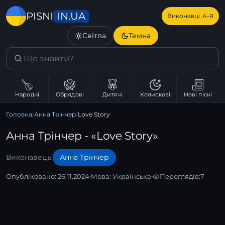
IN.UA
PISNI
·
Виконавці
А–Я
Світла
Темна
Народні
Обрядові
Дитячі
Колискові
Нові пісні
Головна
/
Анна Трінчер
/
Love Story
Анна Трінчер - «Love Story»
Виконавець:
Анна Трінчер
Опубліковано: 26.11.2024
Мова:
Українська
Переглядів:
7