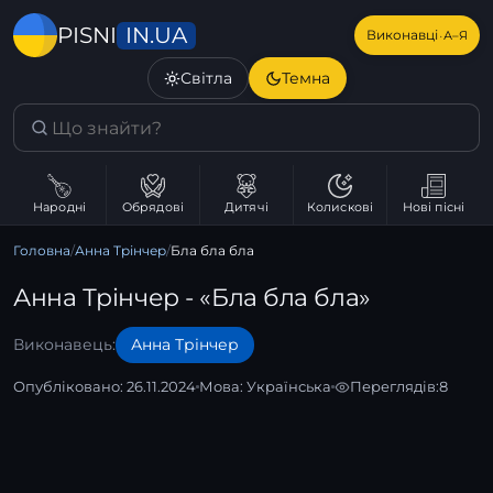
IN.UA
PISNI
·
Виконавці
А–Я
Світла
Темна
Народні
Обрядові
Дитячі
Колискові
Нові пісні
Головна
/
Анна Трінчер
/
Бла бла бла
Анна Трінчер - «Бла бла бла»
Виконавець:
Анна Трінчер
Опубліковано: 26.11.2024
Мова:
Українська
Переглядів:
8