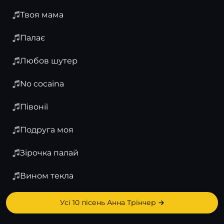
Твоя мама
Палає
Любов шутер
No cocaina
Півонії
Подруга моя
Зірочка палай
Вином текла
Усі 10 пісень Анна Трінчер →