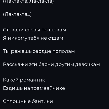
(Ла-ла-ла, Ла-ла-ла)
(Ла-ла-ла...)
Стекали слёзы по щекам
Я никому тебя не отдам
Ты режешь сердце пополам
Расскажи эти басни другим девочкам
Какой романтик
Ездишь на трамвайчике
Сплошные бантики