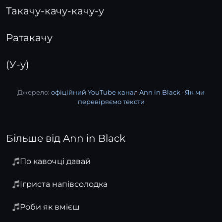
Такачу-качу-качу-у
Ратакачу
(У-у)
Джерело:
офіційний YouTube канал Ann in Black
·
Як ми
перевіряємо тексти
Більше від Ann in Black
По кавочці давай
Ігриста напівсолодка
Роби як вмієш