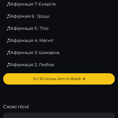
Афірмація 7: Енергія
Афірмаія 6 : Гроші
Афірмація 5 : Тіло
Афірмація 4: Магніт
Афірмація 3: Шикарна
Афірмація 2: Любов
Усі 10 пісень Ann in Black →
Схожі пісні