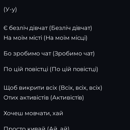
(У-у)
Є безліч дівчат (Безліч дівчат)
На моїм місті (На моїм місці)
Бо зробимо чат (Зробимо чат)
По цій повістці (По цій повістці)
Щоб викрити всіх (Всіх, всіх, всіх)
Отих активістів (Активістів)
Хочеш мовчати, хай
Просто кивай (Ай, ай)