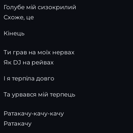
Голубе мій сизокрилий
Схоже, це
Кінець
Ти грав на моїх нервах
Як DJ на рейвах
І я терпіла довго
Та урвався мій терпець
Ратакачу-качу-качу
Ратакачу