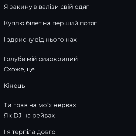
Я закину в валізи свій одяг
Куплю білет на перший потяг
І здрисну від нього нах
Голубе мій сизокрилий
Схоже, це
Кінець
Ти грав на моїх нервах
Як DJ на рейвах
І я терпіла довго