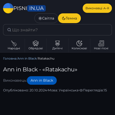
IN.UA
PISNI
·
Виконавці
А–Я
Світла
Темна
Народні
Обрядові
Дитячі
Колискові
Нові пісні
Головна
/
Ann in Black
/
Ratakachu
Ann in Black - «Ratakachu»
Виконавець:
Ann in Black
Опубліковано: 20.10.2024
Мова:
Українська
Переглядів:
15