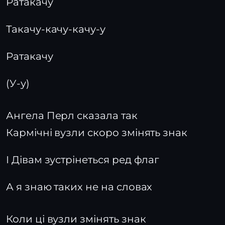
Ратакачу
Такачу-качу-качу-у
Ратакачу
(У-у)
Ангела Перл сказала так
Кармічні вузли скоро змінять знак
І Дівам зустрінеться ред флаг
А я знаю таких не на словах
Коли ці вузли змінять знак