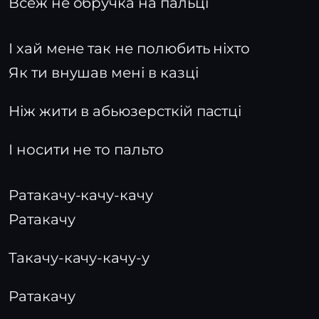
Всеж не обручка на пальці
І хай мене так не полюбить ніхто
Як ти внушав мені в казці
Ніж жити в абьюзерсткій пастці
І носити не то пальто
Ратакачу-качу-качу
Ратакачу
Такачу-качу-качу-у
Ратакачу