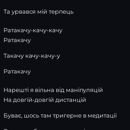
Та урвався мій терпець
Ратакачу-качу-качу
Ратакачу
Такачу качу-качу-у
Ратакачу
Нарешті я вільна від маніпуляцій
На довгій-довгій дистанцій
Буває, шось там тригерне в медитації