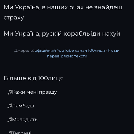
Ми Україна, в наших очах не знайдеш
страху
Ми Україна, рускій корабль іди нахуй
Джерело:
офіційний YouTube канал 100лиця
·
Як ми
перевіряємо тексти
Більше від 100лиця
Кажи мені правду
Ламбада
Молодість
Тигриці