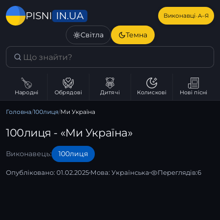
IN.UA
PISNI
·
Виконавці
А–Я
Світла
Темна
Народні
Обрядові
Дитячі
Колискові
Нові пісні
Головна
/
100лиця
/
Ми Україна
100лиця - «Ми Україна»
Виконавець:
100лиця
Опубліковано: 01.02.2025
Мова:
Українська
Переглядів:
6