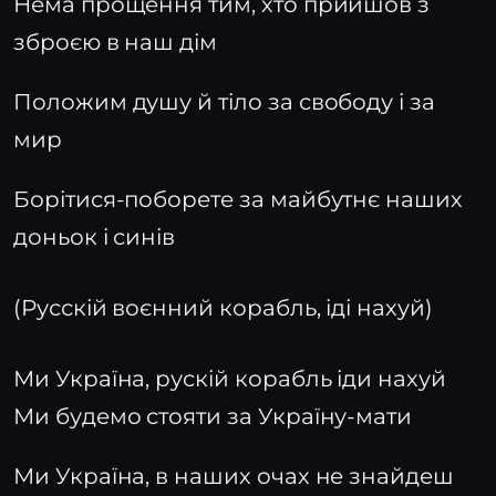
Нема прощення тим, хто прийшов з
зброєю в наш дім
Положим душу й тіло за свободу і за
мир
Борітися-поборете за майбутнє наших
доньок і синів
(Русскій воєнний корабль, іді нахуй)
Ми Україна, рускій корабль іди нахуй
Ми будемо стояти за Україну-мати
Ми Україна, в наших очах не знайдеш