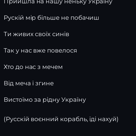
Прийшла на нашу неньку Україну
Рускій мір більше не побачиш
Ти живих своїх синів
Так у нас вже повелося
Хто до нас з мечем
Від меча і згине
Вистоїмо за рідну Україну
(Русскій воєнний корабль, іді нахуй)