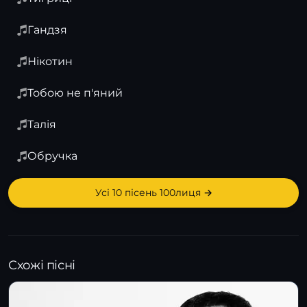
Гандзя
Нікотин
Тобою не п'яний
Талія
Обручка
Усі 10 пісень 100лиця →
Схожі пісні