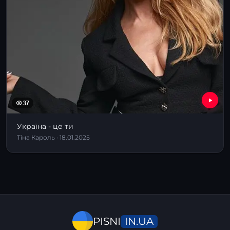
37
Україна - це ти
Тіна Кароль · 18.01.2025
IN.UA
PISNI